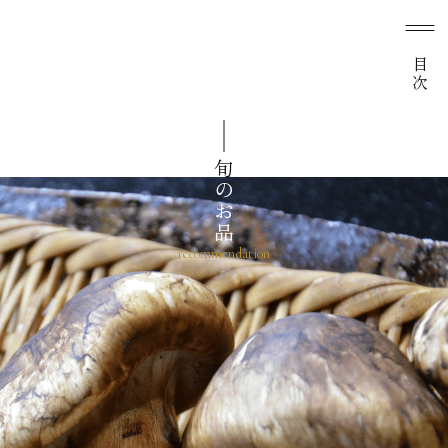
目次
旬
のお品